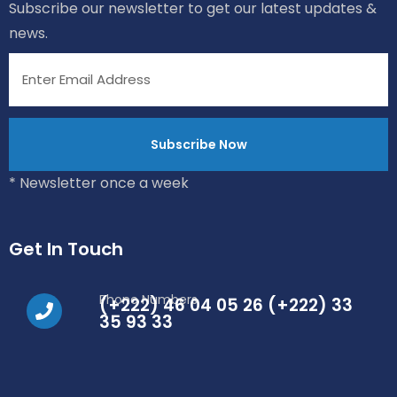
Subscribe our newsletter to get our latest updates &
news.
* Newsletter once a week
Get In Touch
Phone Numbers
(+222) 46 04 05 26 (+222) 33
35 93 33