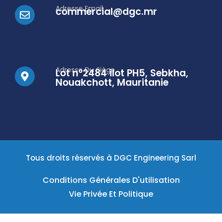
Adresse Email
commercial@dgc.mr
Adresse Du Siège
Lot n°2484 ilot PH5, Sebkha,
Nouakchott, Mauritanie
Tous droits réservés à DGC Engineering Sarl
Conditions Générales D'utilisation
Vie Privée Et Politique