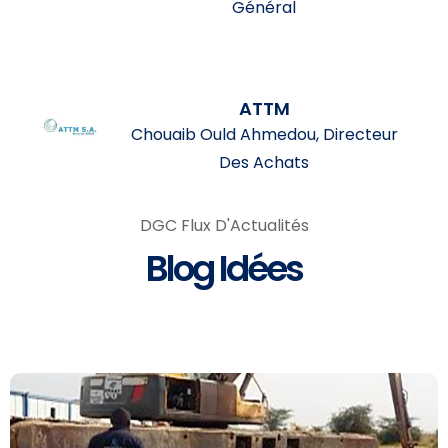
Général
ATTM
Chouaib Ould Ahmedou, Directeur
Des Achats
News
DGC Flux D'Actualités
Blog Idées